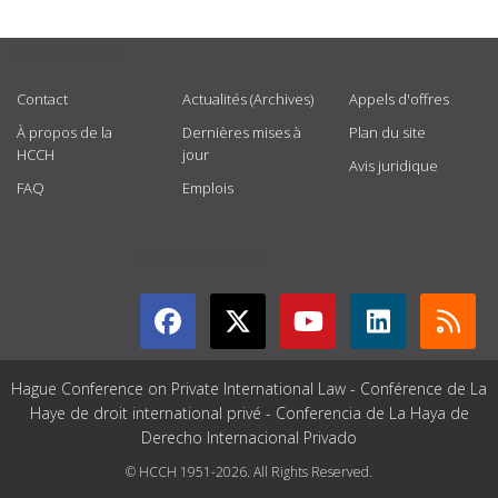
USEFUL LINKS
Contact
Actualités (Archives)
Appels d'offres
À propos de la
Dernières mises à
Plan du site
HCCH
jour
Avis juridique
FAQ
Emplois
GET CONNECTED
Hague Conference on Private International Law - Conférence de La
Haye de droit international privé - Conferencia de La Haya de
Derecho Internacional Privado
© HCCH 1951-2026. All Rights Reserved.