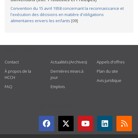
Convention du 15 avril 1958 concernant la reconnaissance et
l'exécution des décisions en matière d'obligations
alimentaires envers les enfants
[09]
USEFUL LINKS
Contact
Actualités (Archives)
Appels d'offres
À propos de la
Dernières mises à
Plan du site
HCCH
jour
Avis juridique
FAQ
Emplois
GET CONNECTED