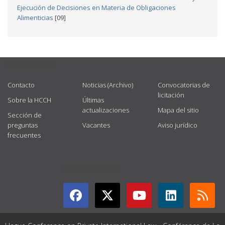
Ejecución de Decisiones en Materia de Obligaciones
Alimenticias
[09]
USEFUL LINKS
Contacto
Noticias (Archivo)
Convocatorias de
licitación
Sobre la HCCH
Últimas
actualizaciones
Mapa del sitio
Sección de
preguntas
Vacantes
Aviso jurídico
frecuentes
GET CONNECTED