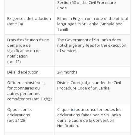
Section 50 of the Civil Procedure
Code.
Exigences de traduction
Either in English or in one of the official
(art. 5(3)):
languages in Sri Lanka (Sinhala and
Tamil)
Frais d’exécution d’une
The Government of Sri Lanka does
demande de
not charge any fees for the execution
signification ou de
of services.
notification
(art. 12):
Délai d’exécution:
2-4 months
Officiers ministériels,
District Court Judges under the Civil
fonctionnaires ou
Procedure Code of Sri Lanka
autres personnes
compétentes (art. 10(b)) :
Opposition et
Cliquer
ici
pour consulter toutes les
déclarations
déclarations faites par le Sri Lanka
(art. 21(2)):
dans le cadre de la Convention
Notification.