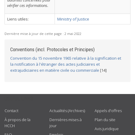
autorités concernées pour
vérifier ces informations.
Liens utiles:
Ministry of Justice
Dernière mise à jour de cette page :
2 mai 2022
Conventions (incl. Protocoles et Principes)
Convention du 15 novembre 1965 relative à la signification et
la notification à l'étranger des actes judiciaires et
extrajudiciaires en matière civile ou commerciale
[14]
USEFUL LINKS
Contact
Actualités (Archives)
Appels d'offres
À propos de la
Dernières mises à
Plan du site
HCCH
jour
Avis juridique
FAQ
Emplois