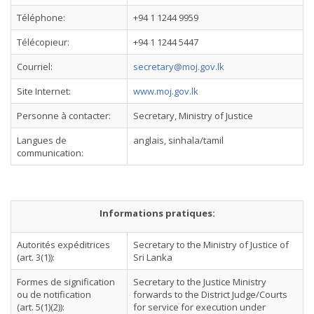
Téléphone:
+94 1 1244 9959
Télécopieur:
+94 1 1244 5447
Courriel:
secretary@moj.gov.lk
Site Internet:
www.moj.gov.lk
Personne à contacter:
Secretary, Ministry of Justice
Langues de
anglais, sinhala/tamil
communication:
Informations pratiques:
Autorités expéditrices
Secretary to the Ministry of Justice of
(art. 3(1)):
Sri Lanka
Formes de signification
Secretary to the Justice Ministry
ou de notification
forwards to the District Judge/Courts
(art. 5(1)(2)):
for service for execution under