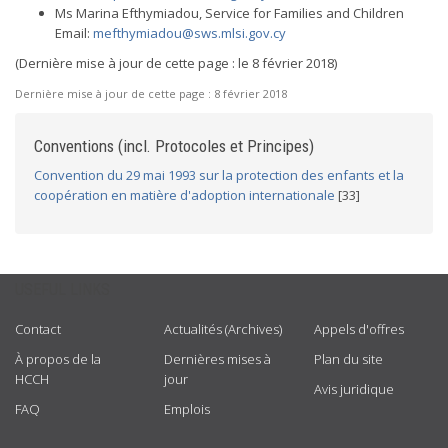
Ms Marina Efthymiadou, Service for Families and Children
Email:
mefthymiadou@sws.mlsi.gov.cy
(Dernière mise à jour de cette page : le 8 février 2018)
Dernière mise à jour de cette page :
8 février 2018
Conventions (incl. Protocoles et Principes)
Convention du 29 mai 1993 sur la protection des enfants et la
coopération en matière d'adoption internationale
[33]
USEFUL LINKS
Contact
Actualités (Archives)
Appels d'offres
À propos de la
Dernières mises à
Plan du site
HCCH
jour
Avis juridique
FAQ
Emplois