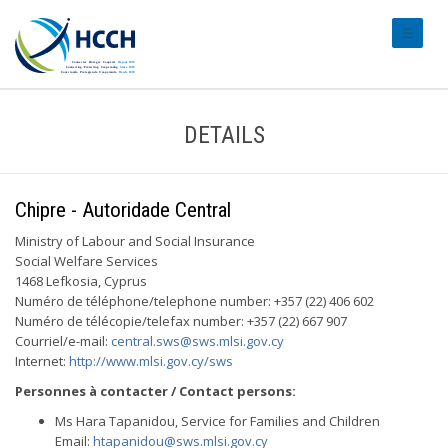
#transl
DETAILS
Chipre - Autoridade Central
Ministry of Labour and Social Insurance
Social Welfare Services
1468 Lefkosia, Cyprus
Numéro de téléphone/telephone number: +357 (22) 406 602
Numéro de télécopie/telefax number: +357 (22) 667 907
Courriel/e-mail:
central.sws@sws.mlsi.gov.cy
Internet:
http://www.mlsi.gov.cy/sws
Personnes à contacter / Contact persons:
Ms Hara Tapanidou, Service for Families and Children
Email:
htapanidou@sws.mlsi.gov.cy