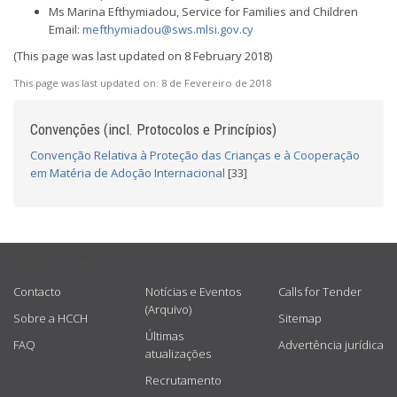
Ms Marina Efthymiadou, Service for Families and Children
Email:
mefthymiadou@sws.mlsi.gov.cy
(This page was last updated on 8 February 2018)
This page was last updated on:
8 de Fevereiro de 2018
Convenções (incl. Protocolos e Princípios)
Convenção Relativa à Proteção das Crianças e à Cooperação
em Matéria de Adoção Internacional
[33]
USEFUL LINKS
Contacto
Notícias e Eventos
Calls for Tender
(Arquivo)
Sobre a HCCH
Sitemap
Últimas
FAQ
Advertência jurídica
atualizações
Recrutamento