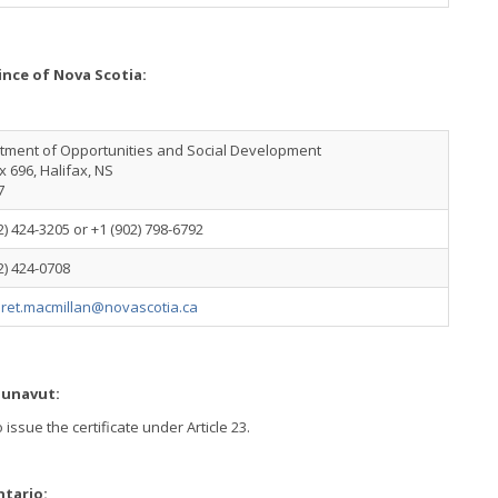
ince of Nova Scotia:
tment of Opportunities and Social Development
 696, Halifax, NS
7
2) 424-3205 or +1 (902) 798-6792
2) 424-0708
ret.macmillan@novascotia.ca
Nunavut:
issue the certificate under Article 23.
ntario: