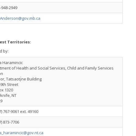
-948-2949
.Anderson@gov.mb.ca
st Territories:
d by:
a Haramincic
ment of Health and Social Services, Child and Family Services
on
oor, Tatsaotı̨̀ne Building
9th Street
ox 1320
knife, NT
L9
7) 767-9061 ext. 49160
7) 873-7706
na_haramincic@gov.nt.ca