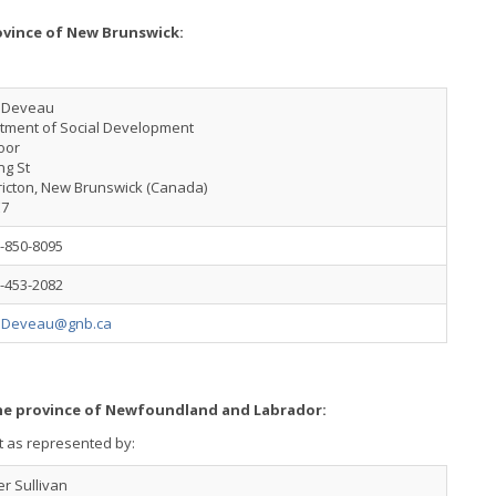
ovince of New Brunswick:
e Deveau
tment of Social Development
oor
ng St
ricton, New Brunswick (Canada)
E7
-850-8095
-453-2082
e.Deveau@gnb.ca
the province of Newfoundland and Labrador:
t as represented by:
er Sullivan