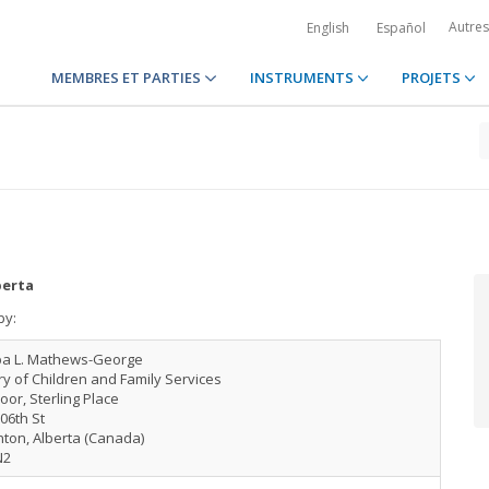
Autre
English
Español
MEMBRES ET PARTIES
INSTRUMENTS
PROJETS
berta
by:
a L. Mathews-George
ry of Children and Family Services
loor, Sterling Place
06th St
ton, Alberta (Canada)
N2