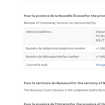
Pour la province de la Nouvelle-Écosse/For the prov
Minister of Community Services as represented by:
Adresse/address:
Depar
PO Box
B3J 2T
Numéro de téléphone/telephone number:
+1 (90
Numéro de télécopie/telefax number:
+1 (90
Courriel/e-mail:
Marga
Pour le territoire du Nunavut/For the territory of 
The Nunavut Court of Justice is the competent authority to 
Pour la province de l’Ontario/For the province of O