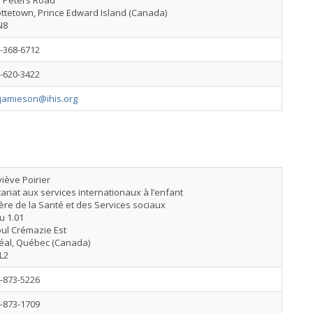
. Peters Road
ttetown, Prince Edward Island (Canada)
N8
-368-6712
-620-3422
ljamieson@ihis.org
iève Poirier
ariat aux services internationaux à l’enfant
ère de la Santé et des Services sociaux
u 1.01
ul Crémazie Est
éal, Québec (Canada)
L2
-873-5226
-873-1709