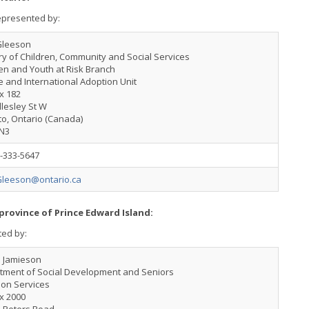
represented by:
Gleeson
ry of Children, Community and Social Services
en and Youth at Risk Branch
e and International Adoption Unit
x 182
lesley St W
o, Ontario (Canada)
N3
-333-5647
Gleeson@ontario.ca
 province of Prince Edward Island:
ted by:
l Jamieson
tment of Social Development and Seniors
ion Services
x 2000