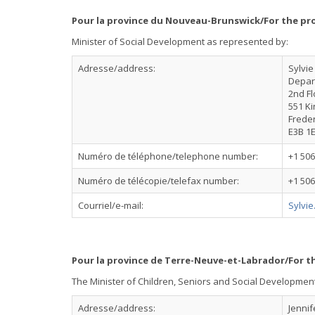
Pour la province du Nouveau-Brunswick/For the pr
Minister of Social Development as represented by:
Adresse/address:
Sylvi
Depar
2nd Fl
551 Ki
Frede
E3B 1
Numéro de téléphone/telephone number:
+1 506
Numéro de télécopie/telefax number:
+1 506
Courriel/e-mail:
Sylvi
Pour la province de Terre-Neuve-et-Labrador/For 
The Minister of Children, Seniors and Social Developmen
Adresse/address:
Jennif