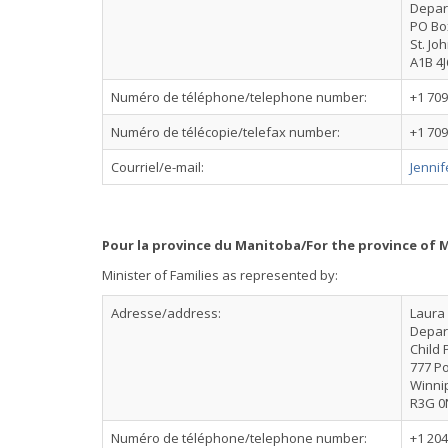
Depart
PO Bo
St. J
A1B 4J
Numéro de téléphone/telephone number:
+1 709
Numéro de télécopie/telefax number:
+1 709
Courriel/e-mail:
Jennif
Pour la province du Manitoba/For the province of 
Minister of Families as represented by:
Adresse/address:
Laura
Depar
Child 
777 P
Winni
R3G 0
Numéro de téléphone/telephone number:
+1 204