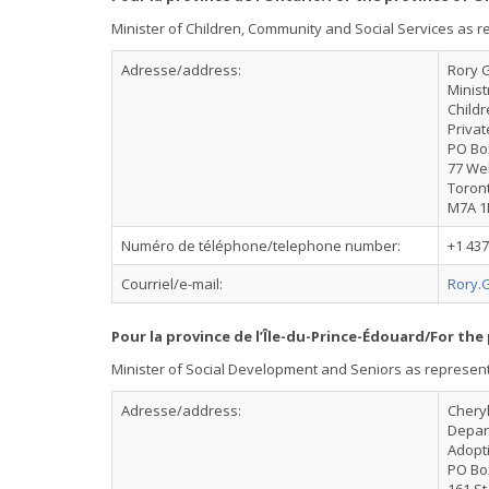
Minister of Children, Community and Social Services as 
Adresse/address:
Rory 
Minist
Childr
Privat
PO Bo
77 Wel
Toront
M7A 1
Numéro de téléphone/telephone number:
+1 437
Courriel/e-mail:
Rory.
Pour la province de l’Île-du-Prince-Édouard/For the
Minister of Social Development and Seniors as represen
Adresse/address:
Chery
Depar
Adopt
PO Bo