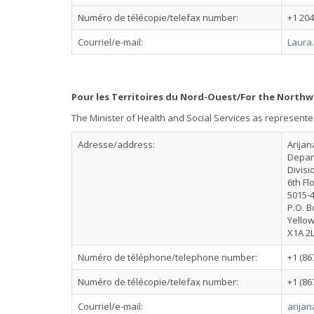
Numéro de télécopie/telefax number:
+1 204
Courriel/e-mail:
Laura
Pour les Territoires du Nord-Ouest/For the Northwe
The Minister of Health and Social Services as represente
Adresse/address:
Arijan
Depart
Divisi
6th Fl
5015-4
P.O. B
Yellow
X1A 2
Numéro de téléphone/telephone number:
+1 (86
Numéro de télécopie/telefax number:
+1 (86
Courriel/e-mail:
arija