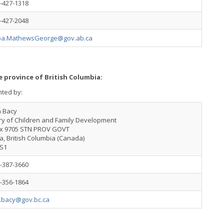
-427-1318
-427-2048
a.MathewsGeorge@gov.ab.ca
e province of British Columbia:
nted by:
 Bacy
ry of Children and Family Development
x 9705 STN PROV GOVT
ia, British Columbia (Canada)
S1
-387-3660
-356-1864
.bacy@gov.bc.ca