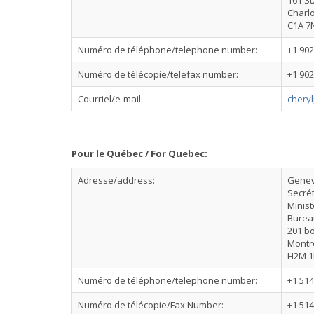
161 St
Charlo
C1A 7
Numéro de téléphone/telephone number:
+1 902
Numéro de télécopie/telefax number:
+1 902
Courriel/e-mail:
chery
Pour le Québec / For Quebec:
Adresse/address:
Genev
Secrét
Minist
Burea
201 bo
Montr
H2M 1
Numéro de téléphone/telephone number:
+1 514
Numéro de télécopie/Fax Number:
+1 514