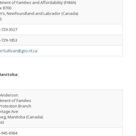
ment of Families and Affordability (FAMA)
x 8700
ohn’s, Newfoundland and Labrador (Canada)
6
-729-3527
-729-1853
erSullivan@gov.nl.ca
Manitoba:
 Anderson
tment of Families
Protection Branch
ortage Ave
peg, Manitoba (Canada)
N3
-945-6964