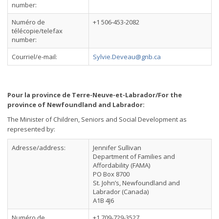
number:
Numéro de
+1 506-453-2082
télécopie/telefax
number:
Courriel/e-mail:
Sylvie.Deveau@gnb.ca
Pour la province de Terre-Neuve-et-Labrador/For the
province of Newfoundland and Labrador:
The Minister of Children, Seniors and Social Development as
represented by:
Adresse/address:
Jennifer Sullivan
Department of Families and
Affordability (FAMA)
PO Box 8700
St. John’s, Newfoundland and
Labrador (Canada)
A1B 4J6
Numéro de
+1 709-729-3527