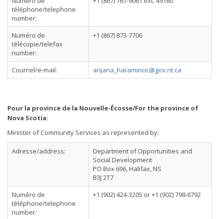
Numéro de
+1 (867) 767-9061 ext. 49160
téléphone/telephone
number:
Numéro de
+1 (867) 873-7706
télécopie/telefax
number:
Courriel/e-mail:
arijana_haramincic@gov.nt.ca
Pour la province de la Nouvelle-Écosse/For the province of
Nova Scotia:
Minister of Community Services as represented by:
Adresse/address:
Department of Opportunities and
Social Development
PO Box 696, Halifax, NS
B3J 2T7
Numéro de
+1 (902) 424-3205 or +1 (902) 798-6792
téléphone/telephone
number: