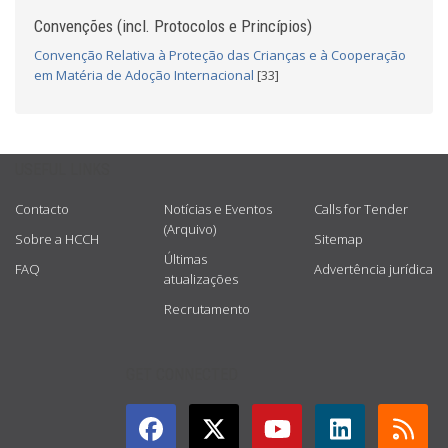
Convenções (incl. Protocolos e Princípios)
Convenção Relativa à Proteção das Crianças e à Cooperação
em Matéria de Adoção Internacional
[33]
USEFUL LINKS
Contacto
Notícias e Eventos
Calls for Tender
(Arquivo)
Sobre a HCCH
Sitemap
Últimas
FAQ
Advertência jurídica
atualizações
Recrutamento
GET CONNECTED