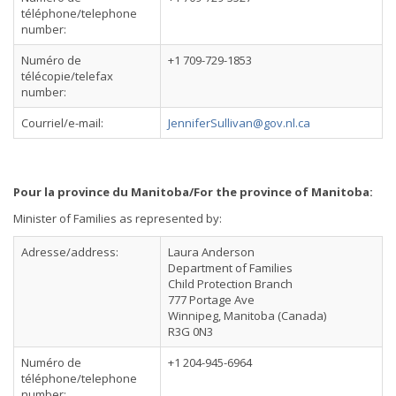
téléphone/telephone
number:
Numéro de
+1 709-729-1853
télécopie/telefax
number:
Courriel/e-mail:
JenniferSullivan@gov.nl.ca
Pour la province du Manitoba/For the province of Manitoba:
Minister of Families as represented by:
Adresse/address:
Laura Anderson
Department of Families
Child Protection Branch
777 Portage Ave
Winnipeg, Manitoba (Canada)
R3G 0N3
Numéro de
+1 204-945-6964
téléphone/telephone
number: