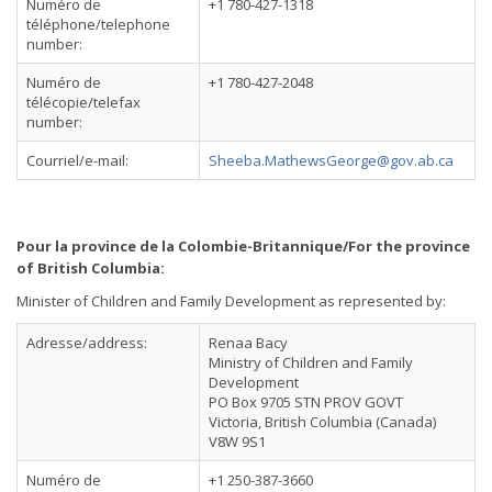
Numéro de
+1 780-427-1318
téléphone/telephone
number:
Numéro de
+1 780-427-2048
télécopie/telefax
number:
Courriel/e-mail:
Sheeba.MathewsGeorge@gov.ab.ca
Pour la province de la Colombie-Britannique/For the province
of British Columbia:
Minister of Children and Family Development as represented by:
Adresse/address:
Renaa Bacy
Ministry of Children and Family
Development
PO Box 9705 STN PROV GOVT
Victoria, British Columbia (Canada)
V8W 9S1
Numéro de
+1 250-387-3660