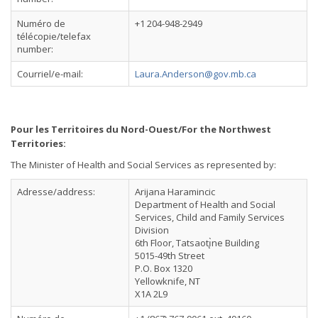
Numéro de
+1 204-948-2949
télécopie/telefax
number:
Courriel/e-mail:
Laura.Anderson@gov.mb.ca
Pour les Territoires du Nord-Ouest/For the Northwest
Territories:
The Minister of Health and Social Services as represented by:
Adresse/address:
Arijana Haramincic
Department of Health and Social
Services, Child and Family Services
Division
6th Floor, Tatsaotı̨̀ne Building
5015-49th Street
P.O. Box 1320
Yellowknife, NT
X1A 2L9