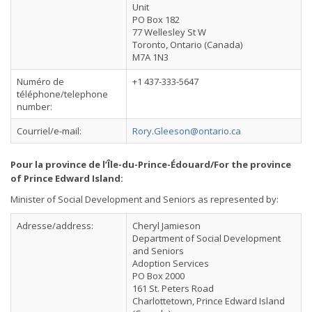
Unit
PO Box 182
77 Wellesley St W
Toronto, Ontario (Canada)
M7A 1N3
Numéro de
+1 437-333-5647
téléphone/telephone
number:
Courriel/e-mail:
Rory.Gleeson@ontario.ca
Pour la province de l’Île-du-Prince-Édouard/For the province
of Prince Edward Island:
Minister of Social Development and Seniors as represented by:
Adresse/address:
Cheryl Jamieson
Department of Social Development
and Seniors
Adoption Services
PO Box 2000
161 St. Peters Road
Charlottetown, Prince Edward Island