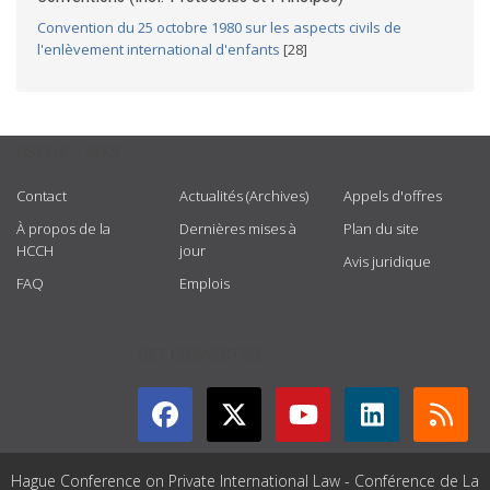
Convention du 25 octobre 1980 sur les aspects civils de
l'enlèvement international d'enfants
[28]
USEFUL LINKS
Contact
Actualités (Archives)
Appels d'offres
À propos de la
Dernières mises à
Plan du site
HCCH
jour
Avis juridique
FAQ
Emplois
GET CONNECTED
Hague Conference on Private International Law - Conférence de La