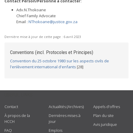
Contact Person/Personne à contacter:
Adv.N.Thokoane
Chief Family Advocate
Email :
NThokoane@justice.gov.za
Dernière mise à jour de cette page :
6 avril 2023
Conventions (incl. Protocoles et Principes)
Convention du 25 octobre 1980 sur les aspects civils de
l'enlèvement international d'enfants
[28]
USEFUL LINKS
Contact
Actualités (Archives)
Appels d'offres
À propos de la
Dernières mises à
Plan du site
HCCH
jour
Avis juridique
FAQ
Emplois