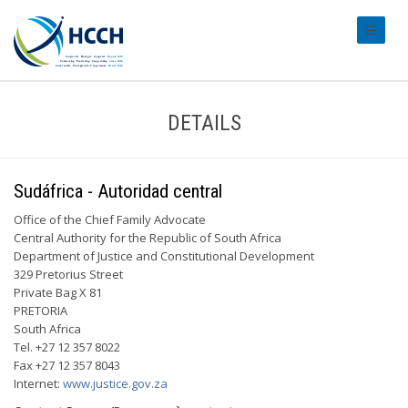
#transl
DETAILS
Sudáfrica - Autoridad central
Office of the Chief Family Advocate
Central Authority for the Republic of South Africa
Department of Justice and Constitutional Development
329 Pretorius Street
Private Bag X 81
PRETORIA
South Africa
Tel. +27 12 357 8022
Fax +27 12 357 8043
Internet:
www.justice.gov.za