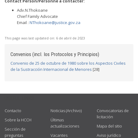
Contact Person/Personne à contacter:
Adv.N.Thokoane
Chief Family Advocate
Email :
NThokoane@justice.gov.za
This page was last updated on:
6 de abril de 2023
Convenios (incl. los Protocolos y Principios)
Convenio de 25 de octubre de 1980 sobre los Aspectos Civiles
de la Sustracción Internacional de Menores
[28]
USEFUL LINKS
Contacto
Noticias (Archivo)
Convocatorias de
licitación
Sobre la HCCH
Últimas
actualizaciones
Mapa del sitio
Sección de
preguntas
Vacantes
Aviso jurídico