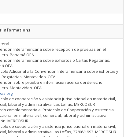
s informations
ateral
vención Interamericana sobre recepción de pruebas en el
njero. Panamá OEA
ención lnteramericana sobre exhortos o Cartas Regatarias.
má OEA
ocolo Adicional a la Convención lnteramericana sobre Exhortos y
s Regatarias. Montevideo. OEA.
vención sobre prueba e información acerca dei derecho
njero. Montevideo. OEA
as.org
ocolo de cooperación y asistencia jurisdiccional en materia civil,
ial, laboral y administrativa. Las Lefías. MERCOSUR
rdo complementaria ai Protocolo de Cooperación y Asistencia
iccional en materia civil, comercial, laboral y administrativa.
ión. MERCOSUR
ocolo de cooperación y asistencia jurisdiccional en materia civil,
ial, laboral y administrativa.Las Lefías, 27/06/1992. MERCOSUR