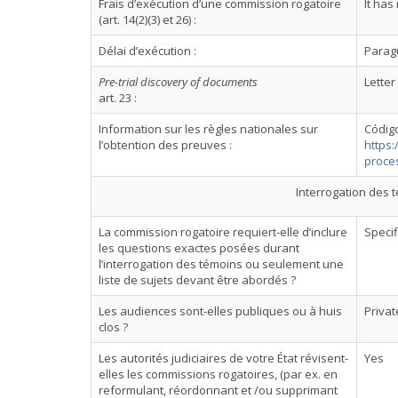
Frais d’exécution d’une commission rogatoire
lt has
(art. 14(2)(3) et 26) :
Délai d’exécution :
Paragu
Pre-trial discovery of documents
Letter
art. 23 :
Information sur les règles nationales sur
Código
l’obtention des preuves :
https:
proces
Interrogation des t
La commission rogatoire requiert-elle d’inclure
Specif
les questions exactes posées durant
l’interrogation des témoins ou seulement une
liste de sujets devant être abordés ?
Les audiences sont-elles publiques ou à huis
Privat
clos ?
Les autorités judiciaires de votre État révisent-
Yes
elles les commissions rogatoires, (par ex. en
reformulant, réordonnant et /ou supprimant