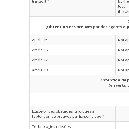
transcrit ?
by the
testim
the wi
(Obtention des preuves par des agents dip
Article 15
Not ap
Article 16
Not ap
Article 17
Not ap
Article 18
Not ap
Obtention de p
(en vertu 
Existe-t-il des obstacles juridiques à
l’obtention de preuves par liaison vidéo ?
Technologies utilisées :