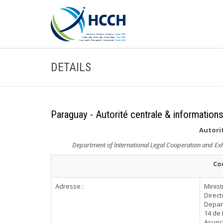
DETAILS
Paraguay - Autorité centrale & information
Autorit
Department of lnternational Legal Cooperation and Exhort
Co
Adresse :
Minist
Direct
Depart
14 de 
Asunc