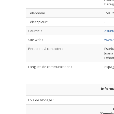
Parag
Téléphone :
+595 2
Télécopieur :
-
Courriel :
asunt
Site web :
www.m
Personne à contacter :
Esteba
Juana 
Exhor
Langues de communication :
espag
Informa
Lois de blocage :
(Commis