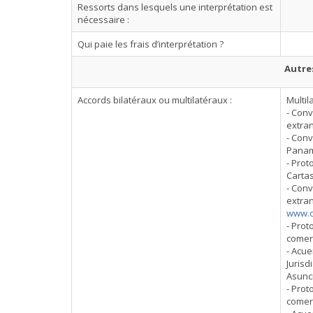
Ressorts dans lesquels une interprétation est
nécessaire :
Qui paie les frais d’interprétation ?
Autre
Accords bilatéraux ou multilatéraux :
Multil
- Con
extra
- Conv
Pana
- Prot
Carta
- Con
extra
www.o
- Prot
comerc
- Acue
Jurisd
Asunc
- Prot
comerc