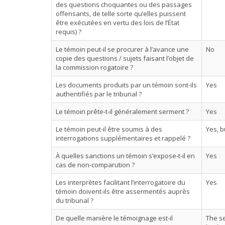
des questions choquantes ou des passages
offensants, de telle sorte qu’elles puissent
être exécutées en vertu des lois de l’État
requis) ?
Le témoin peut-il se procurer à l’avance une
No
copie des questions / sujets faisant l’objet de
la commission rogatoire ?
Les documents produits par un témoin sont-ils
Yes
authentifiés par le tribunal ?
Le témoin prête-t-il généralement serment ?
Yes
Le témoin peut-il être soumis à des
Yes, 
interrogations supplémentaires et rappelé ?
À quelles sanctions un témoin s’expose-t-il en
Yes
cas de non-comparution ?
Les interprètes facilitant l’interrogatoire du
Yes
témoin doivent-ils être assermentés auprès
du tribunal ?
De quelle manière le témoignage est-il
The se