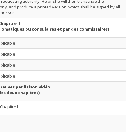
 requesting authority. He or she will then transcribe the
ony, and produce a printed version, which shall be signed by all
tnesses.
Chapitre II
lomatiques ou consulaires et par des commissaires)
plicable
plicable
plicable
plicable
reuves par liaison vidéo
des deux chapitres)
Chapitre I