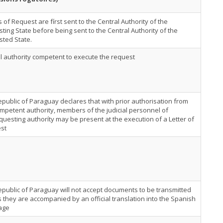
s of Request are fírst sent to the Central Authority of the
ting State before being sent to the Central Authority of the
sted State.
al authority competent to execute the request
public of Paraguay declares that with prior authorisation from
mpetent authority, members of the judicial personnel of
questing authoríty may be present at the execution of a Letter of
st
public of Paraguay will not accept documents to be transmitted
 they are accompanied by an official translation into the Spanish
age