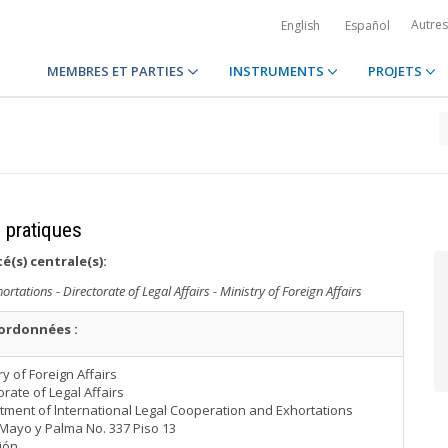
Autre
English
Español
MEMBRES ET PARTIES
INSTRUMENTS
PROJETS
s pratiques
é(s) centrale(s):
ations - Directorate of Legal Affairs - Ministry of Foreign Affairs
ordonnées :
ry of Foreign Affairs
orate of Legal Affairs
ment of lnternational Legal Cooperation and Exhortations
Mayo y Palma No. 337 Piso 13
ión