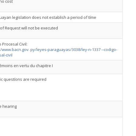
 no cost
ayan legislation does not establish a period of tíme
 of Request will not be executed
 Procesal Civil:
//www.bacn.gov. py/leyes-paraguayas/3038/ley-n-1337 --codigo­
al-civil
émoins en vertu du chapitre I
ic questíons are required
e hearing