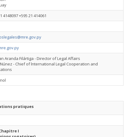
uay
1 4148097 +595 21 414061
oslegales@mre.gov.py
re.gov.py
n Aranda Filártiga - Director of Legal Affairs
Núnez - Chief of lnternational Legal Cooperation and
tations
nol
tions pratiques
Chapitre I
sions rogatoires)