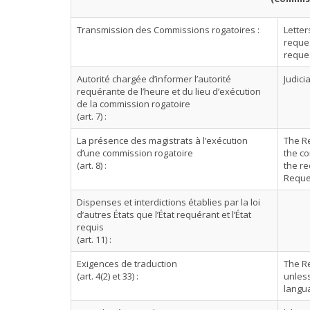
Transmission des Commissions rogatoires :
Letter
reques
reque
Autorité chargée d’informer l’autorité
Judici
requérante de l’heure et du lieu d’exécution
de la commission rogatoire
(art. 7) :
La présence des magistrats à l’exécution
The Re
d’une commission rogatoire
the co
(art. 8) :
the re
Reque
Dispenses et interdictions établies par la loi
d’autres États que l’État requérant et l’État
requis
(art. 11) :
Exigences de traduction
The Re
(art. 4(2) et 33) :
unless
langu