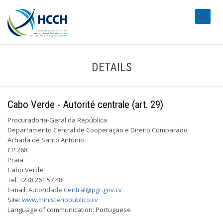
#transl
DETAILS
Cabo Verde - Autorité centrale (art. 29)
Procuradoria-Geral da República
Departamento Central de Cooperação e Direito Comparado
Achada de Santo António
CP 268
Praia
Cabo Verde
Tel: +238 261 57 48
E-mail:
Autoridade.Central@pgr.gov.cv
Site:
www.ministeriopublico.cv
Language of communication: Portuguese