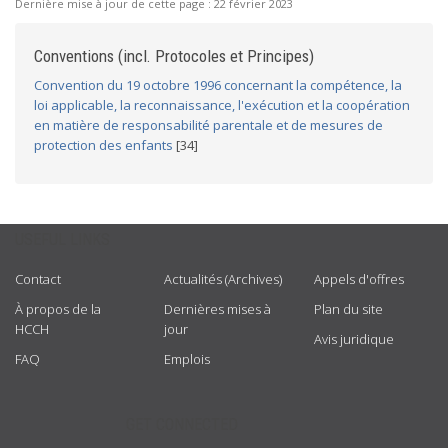
Dernière mise à jour de cette page :
22 février 2023
Conventions (incl. Protocoles et Principes)
Convention du 19 octobre 1996 concernant la compétence, la
loi applicable, la reconnaissance, l'exécution et la coopération
en matière de responsabilité parentale et de mesures de
protection des enfants
[34]
USEFUL LINKS
Contact
Actualités (Archives)
Appels d'offres
À propos de la
Dernières mises à
Plan du site
HCCH
jour
Avis juridique
FAQ
Emplois
GET CONNECTED