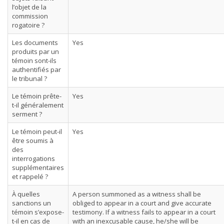
l’objet de la
commission
rogatoire ?
Les documents
Yes
produits par un
témoin sont-ils
authentifiés par
le tribunal ?
Le témoin prête-
Yes
t-il généralement
serment ?
Le témoin peut-il
Yes
être soumis à
des
interrogations
supplémentaires
et rappelé ?
À quelles
A person summoned as a witness shall be
sanctions un
obliged to appear in a court and give accurate
témoin s’expose-
testimony. If a witness fails to appear in a court
t-il en cas de
with an inexcusable cause, he/she will be