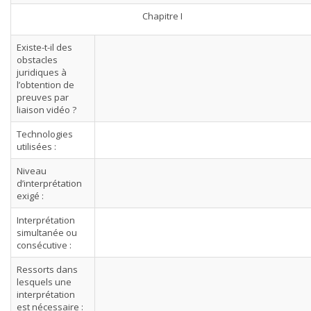
Chapitre I
Existe-t-il des
obstacles
juridiques à
l’obtention de
preuves par
liaison vidéo ?
Technologies
utilisées :
Niveau
d’interprétation
exigé :
Interprétation
simultanée ou
consécutive :
Ressorts dans
lesquels une
interprétation
est nécessaire :