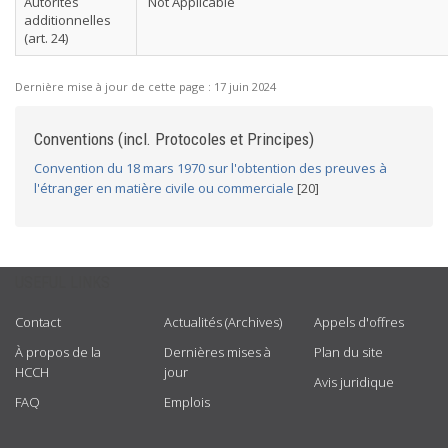
Autorités
Not Applicable
additionnelles
(art. 24)
Dernière mise à jour de cette page :
17 juin 2024
Conventions (incl. Protocoles et Principes)
Convention du 18 mars 1970 sur l'obtention des preuves à
l'étranger en matière civile ou commerciale
[20]
USEFUL LINKS
Contact
Actualités (Archives)
Appels d'offres
À propos de la
Dernières mises à
Plan du site
HCCH
jour
Avis juridique
FAQ
Emplois