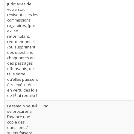
judiciaires de
votre État
révisent-elles les
commissions
rogatoires, (par
ex. en
reformulant,
réordonnant et
/ou supprimant
des questions
choquantes ou
des passages
offensants, de
telle sorte
qu’elles puissent
être exécutées
en vertu des lois
de l’État requis) ?
Le témoin peut-il
No
se procurer à
l’avance une
copie des
questions /
sujets faisant