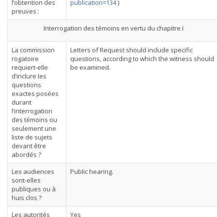
l’obtention des
publication=134
)
preuves :
Interrogation des témoins en vertu du chapitre I
La commission
Letters of Request should include specific
rogatoire
questions, according to which the witness should
requiert-elle
be examined.
d’inclure les
questions
exactes posées
durant
l’interrogation
des témoins ou
seulement une
liste de sujets
devant être
abordés ?
Les audiences
Public hearing.
sont-elles
publiques ou à
huis clos ?
Les autorités
Yes