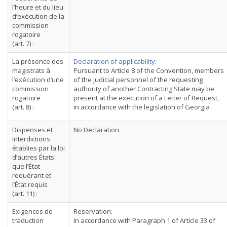
l’heure et du lieu
d’exécution de la
commission
rogatoire
(art. 7) :
La présence des
Declaration of applicability
:
magistrats à
Pursuant to Article 8 of the Convention, members
l’exécution d’une
of the judicial personnel of the requesting
commission
authority of another Contracting State may be
rogatoire
present at the execution of a Letter of Request,
(art. 8) :
in accordance with the legislation of Georgia
Dispenses et
No Declaration
interdictions
établies par la loi
d’autres États
que l’État
requérant et
l’État requis
(art. 11) :
Exigences de
Reservation:
traduction
In accordance with Paragraph 1 of Article 33 of