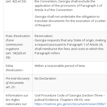
(art. 4(2) et 33) :
the Convention, Georgia shall exclude the
application of the provisions of Paragraph 2 of
Article 4 of the Convention
Georgia shall not undertake the obligation to
translate documents for the execution of a Letter
of Request
Frais d’exécution
Reservation:
d’une
Georgia requests that any State of origin, making
commission
a request pursuant to Paragraph 1 of Article 26,
rogatoire
shall reimburse the fees and costs to which this
(art. 14(2)(3) et
Paragraph refers
26) :
Délai
Within a reasonable period of time
d’exécution :
Pre-trial discovery
No Declaration
of documents
art. 23 :
Information sur
Civil Procedure Code of Georgia (Section Three –
les règles
Judicial Evidence; Chapters XIII-XX; see:
nationales sur
https://matsne.gov.ge/en/document/view/29962?