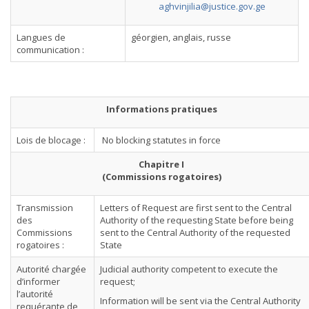
aghvinjilia@justice.gov.ge
Langues de
géorgien, anglais, russe
communication :
Informations pratiques
Lois de blocage :
No blocking statutes in force
Chapitre I
(Commissions rogatoires)
Transmission
Letters of Request are first sent to the Central
des
Authority of the requesting State before being
Commissions
sent to the Central Authority of the requested
rogatoires :
State
Autorité chargée
Judicial authority competent to execute the
d’informer
request;
l’autorité
Information will be sent via the Central Authority
requérante de