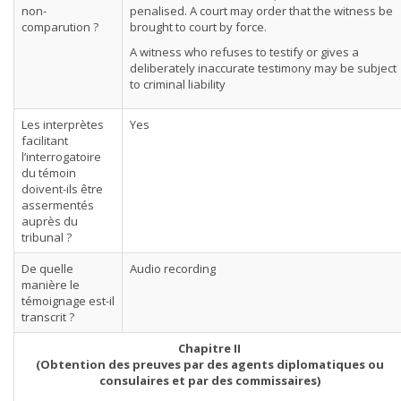
non-
penalised. A court may order that the witness be
comparution ?
brought to court by force.
A witness who refuses to testify or gives a
deliberately inaccurate testimony may be subject
to criminal liability
Les interprètes
Yes
facilitant
l’interrogatoire
du témoin
doivent-ils être
assermentés
auprès du
tribunal ?
De quelle
Audio recording
manière le
témoignage est-il
transcrit ?
Chapitre II
(Obtention des preuves par des agents diplomatiques ou
consulaires et par des commissaires)