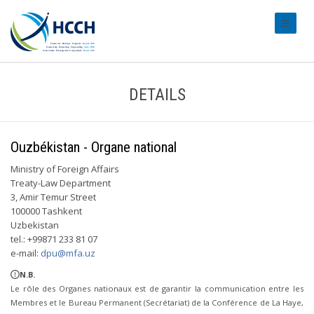
#transl
DETAILS
Ouzbékistan - Organe national
Ministry of Foreign Affairs
Treaty-Law Department
3, Amir Temur Street
100000 Tashkent
Uzbekistan
tel.: +99871 233 81 07
e-mail:
dpu@mfa.uz
N.B.
Le rôle des Organes nationaux est de garantir la communication entre les
Membres et le Bureau Permanent (Secrétariat) de la Conférence de La Haye,