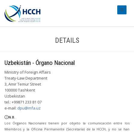
#transl
DETAILS
Uzbekistán - Órgano Nacional
Ministry of Foreign Affairs
Treaty-Law Department
3, Amir Temur Street
100000 Tashkent
Uzbekistan
tel.: +99871 233 81 07
e-mail:
dpu@mfa.uz
N.B.
Los Órganos Nacionales tienen por objeto la comunicación entre los
Miembros y la Oficina Permanente (Secretaría) de la HCCH, y no se han