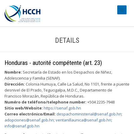
#transl
DETAILS
Honduras - autorité compétente (art. 23)
Nombre:
Secretaría de Estado en los Despachos de Niñez,
Adolescencia y Familia (SENAF).
Dirección:
Colonia Humuya, Calle La Salud, No 1101, frente a puente
desnivel de El Prado, Tegucigalpa, M.D.C., Departamento de
Francisco Morazán, República de Honduras.
Numéro de teléfono/telephone number:
+504 2235-7948
Sitio web/Website:
https://senaf.gob.hn
Correo electrónico/Email:
despachoministerial@senaf.gob.hn
;
adopciones@senaf.gob.hn
;
ventanillaunica@senaf.gob.hn
;
info@senaf.gob.hn