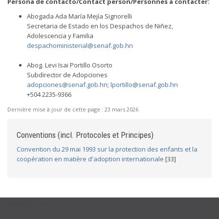
Persona de contacto/Contact person/Personnes a contacter:
Abogada Ada María Mejía Signorelli
Secretaria de Estado en los Despachos de Niñez,
Adolescencia y Familia
despachoministerial@senaf.gob.hn
Abog. Levi Isai Portillo Osorto
Subdirector de Adopciones
adopciones@senaf.gob.hn
;
lportillo@senaf.gob.hn
+504 2235-9366
Dernière mise à jour de cette page :
23 mars 2026
Conventions (incl. Protocoles et Principes)
Convention du 29 mai 1993 sur la protection des enfants et la
coopération en matière d'adoption internationale
[33]
USEFUL LINKS