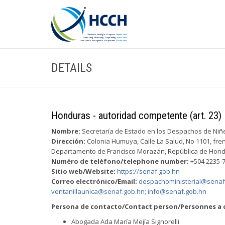
DETAILS
Honduras - autoridad competente (art. 23)
Nombre:
Secretaría de Estado en los Despachos de Niñez
Dirección:
Colonia Humuya, Calle La Salud, No 1101, fren
Departamento de Francisco Morazán, República de Hond
Numéro de teléfono/telephone number:
+504 2235-
Sitio web/Website:
https://senaf.gob.hn
Correo electrónico/Email:
despachoministerial@senaf
ventanillaunica@senaf.gob.hn
;
info@senaf.gob.hn
Persona de contacto/Contact person/Personnes a 
Abogada Ada María Mejía Signorelli