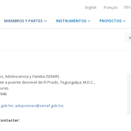
Otr
English
Français
MIEMBROS Y PARTES
INSTRUMENTOS
PROYECTOS
, Adolescencia y Familia (SENAF).
te a puente desnivel de El Prado, Tegucigalpa, M.D.C.,
uras.
7948
.gob.hn
;
adopciones@senaf.gob.hn
;
contacter: