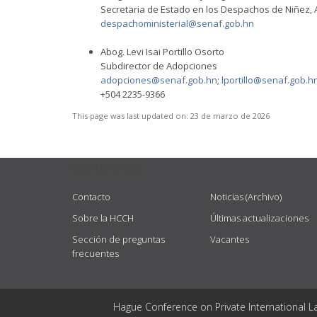
Secretaria de Estado en los Despachos de Niñez, 
despachoministerial@senaf.gob.hn
Abog. Levi Isai Portillo Osorto
Subdirector de Adopciones
adopciones@senaf.gob.hn
;
lportillo@senaf.gob.h
+504 2235-9366
This page was last updated on:
23 de marzo de 2026
USEFUL LINKS
Contacto
Noticias (Archivo)
Sobre la HCCH
Últimas actualizaciones
Sección de preguntas
Vacantes
frecuentes
Hague Conference on Private International L