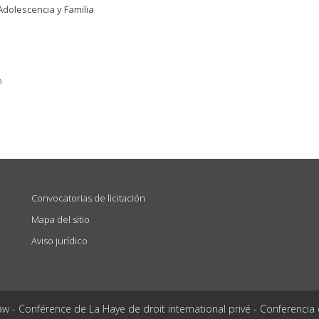
Adolescencia y Familia
n
Convocatorias de licitación
Mapa del sitio
Aviso jurídico
aw - Conférence de La Haye de droit international privé - Conferencia