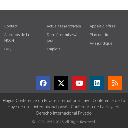
USEFUL LINKS
Contact
Actualités (Archives)
Appels d'offres
À propos de la
Dernières mises à
Plan du site
HCCH
jour
Avis juridique
FAQ
Emplois
GET CONNECTED
Hague Conference on Private International Law - Conférence de La
Haye de droit international privé - Conferencia de La Haya de
Derecho Internacional Privado
© HCCH 1951-2026. All Rights Reserved.