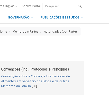
Secure Portal
ras línguas
GOVERNAÇÃO
PUBLICAÇÕES E ESTUDOS
Home
Membros e Partes
Autoridades (por Parte)
Convenções (incl. Protocolos e Princípios)
Convenção sobre a Cobrança Internacional de
Alimentos em benefício dos Filhos e de outros
Membros da Família
[38]