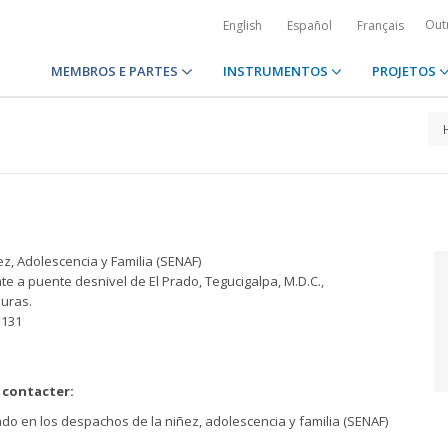
Out
English
Español
Français
MEMBROS E PARTES
INSTRUMENTOS
PROJETOS
z, Adolescencia y Familia (SENAF)
te a puente desnivel de El Prado, Tegucigalpa, M.D.C.,
uras.
3131
 contacter:
ado en los despachos de la niñez, adolescencia y familia (SENAF)