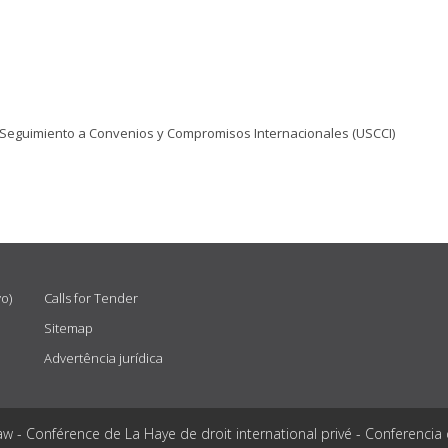
 Seguimiento a Convenios y Compromisos Internacionales (USCCI)
vo)
Calls for Tender
Sitemap
Advertência jurídica
aw - Conférence de La Haye de droit international privé - Conferencia