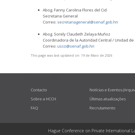
Abog. Fanny Carolina Flores del Cid
Secretaria General
Correo:
secretariageneral@senaf.gob.hn
Abog. Sorely Claudeth Zelaya Muñoz
Coordinadora de la Autoridad Central / Unidad de
Correo:
uscci@senaf.gob.hn
This page was last updated on:
19 de Maio de 2026
USEFUL LINKS
Contacto
Notícias e Eventos (Arqui
Sobre a HCCH
Últimas atualizações
FAQ
Recrutamento
Hague Conference on Private International L