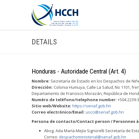
DETAILS
Honduras - Autoridade Central (Art. 4)
Nombre:
Secretaría de Estado en los Despachos de Niñe
Dirección:
Colonia Humuya, Calle La Salud, No 1101, fren
Departamento de Francisco Morazán, República de Hond
Numéro de teléfono/telephone number:
+504 2239-
Sitio web/Website:
https://senaf.gob.hn
Correo electrónico/Email:
uscci@senaf.gob.hn
Persona de contacto/Contact person / Personnes à
Abog. Ada María Mejía Signorelli Secretaría de Est
Correo:
despachoministerial@senaf.gob.hn