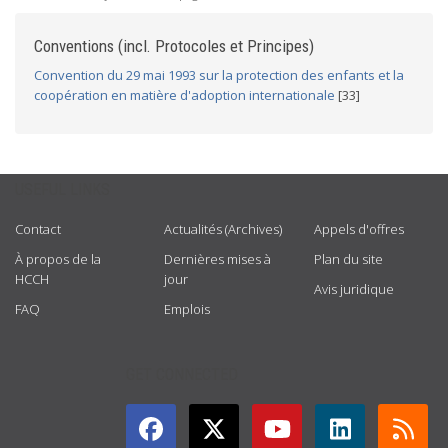
Conventions (incl. Protocoles et Principes)
Convention du 29 mai 1993 sur la protection des enfants et la
coopération en matière d'adoption internationale
[33]
USEFUL LINKS
Contact
Actualités (Archives)
Appels d'offres
À propos de la
Dernières mises à
Plan du site
HCCH
jour
Avis juridique
FAQ
Emplois
GET CONNECTED