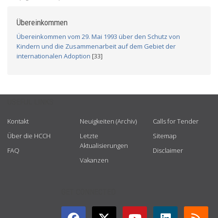
Übereinkommen
Übereinkommen vom 29. Mai 1993 über den Schutz von
Kindern und die Zusammenarbeit auf dem Gebiet der
internationalen Adoption
[33]
USEFUL LINKS
Kontakt
Neuigkeiten (Archiv)
Calls for Tender
Über die HCCH
Letzte
Sitemap
Aktualisierungen
FAQ
Disclaimer
Vakanzen
GET CONNECTED