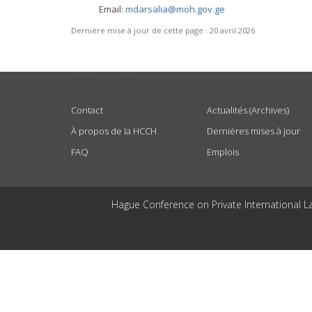
Email:
mdarsalia@moh.gov.ge
Dernière mise à jour de cette page :
20 avril 2026
USEFUL LINKS
Contact
Actualités (Archives)
À propos de la HCCH
Dernières mises à jour
FAQ
Emplois
Hague Conference on Private International L