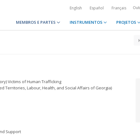
Out
English
Español
Français
MEMBROS E PARTES
INSTRUMENTOS
PROJETOS
ory) Victims of Human Trafficking
d Territories, Labour, Health, and Social Affairs of Georgia)
and Support