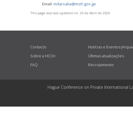
Email:
mdarsalia@moh.gov.ge
This page was last updated on:
20 de Abril de 2026
USEFUL LINKS
Contacto
Notícias e Eventos (Arqui
Sobre a HCCH
Últimas atualizações
FAQ
Recrutamento
Hague Conference on Private International L