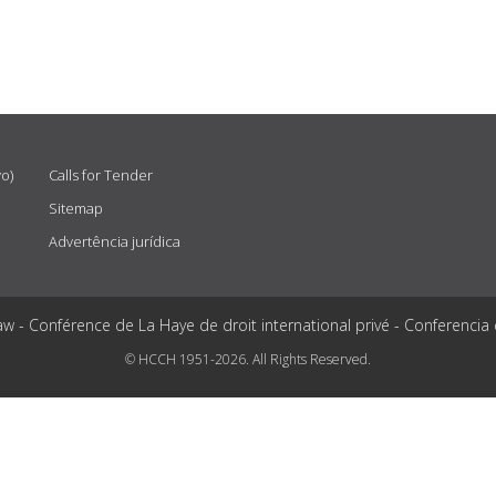
vo)
Calls for Tender
Sitemap
Advertência jurídica
aw - Conférence de La Haye de droit international privé - Conferencia
© HCCH 1951-2026. All Rights Reserved.