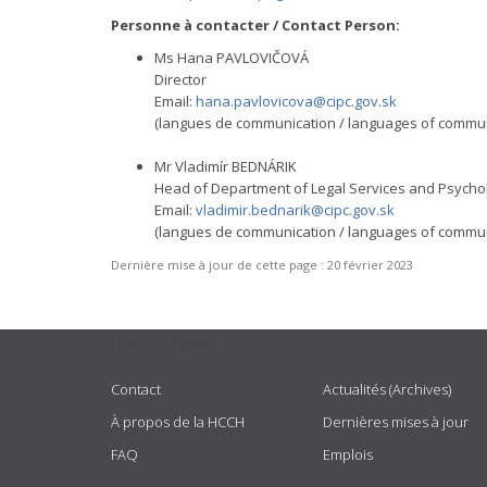
Personne à contacter / Contact Person:
Ms Hana PAVLOVIČOVÁ
Director
Email:
hana.pavlovicova@cipc.gov.sk
(langues de communication / languages of communic
Mr Vladimír BEDNÁRIK
Head of Department of Legal Services and Psychol
Email:
vladimir.bednarik@cipc.gov.sk
(langues de communication / languages of communic
Dernière mise à jour de cette page :
20 février 2023
USEFUL LINKS
Contact
Actualités (Archives)
À propos de la HCCH
Dernières mises à jour
FAQ
Emplois