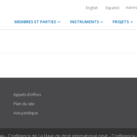
Autre
English
Español
MEMBRES ET PARTIES
INSTRUMENTS
PROJETS
Appels d'offres
Plan du site
Avis juridique
aw - Conférence de La Haye de droit international privé - Conferencia