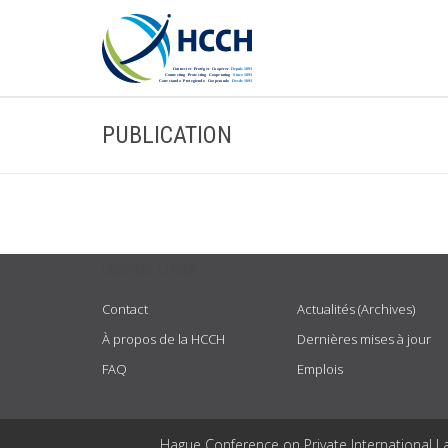
PUBLICATION
USEFUL LINKS
Contact
Actualités (Archives)
À propos de la HCCH
Dernières mises à jour
FAQ
Emplois
Hague Conference on Private International L