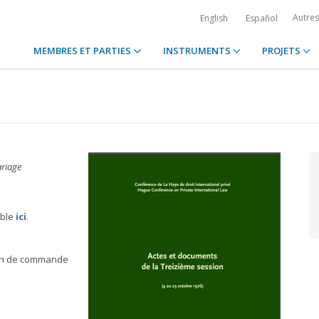
Autre
English
Español
MEMBRES ET PARTIES
INSTRUMENTS
PROJETS
riage
ible
ici
.
bon de commande