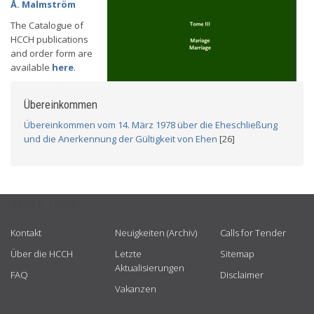
Å. Malmström
The Catalogue of
HCCH publications
and order form are
available
here
.
Übereinkommen
Übereinkommen vom 14. März 1978 über die Eheschließung
und die Anerkennung der Gültigkeit von Ehen
[26]
USEFUL LINKS
Kontakt
Neuigkeiten (Archiv)
Calls for Tender
Über die HCCH
Letzte
Sitemap
Aktualisierungen
FAQ
Disclaimer
Vakanzen