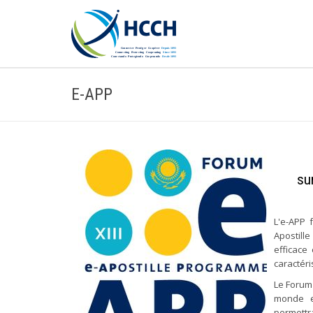
E-APP
su
L'e-APP 
Apostill
efficace
caractéri
Le Forum 
monde en
permettr