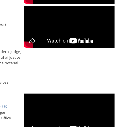
yer)
deral Judge,
il of Justice
he Notarial
vices)
e UK
ager
Office