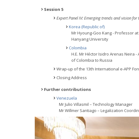
Session 5
Expert Panel IV: Emerging trends and vision for 
Korea (Republic of)
Mr Hyoung-Goo Kang - Professor at
Hanyang University
Colombia
H.E. Mr Héctor Isidro Arenas Neira 
of Colombia to Russia
Wrap-up of the 13th International e-APP Fo
Closing Address
Further contributions
Venezuela
Mr Julio Villasmil – Technology Manager
Mr Willmer Santiago – Legalization Coordi