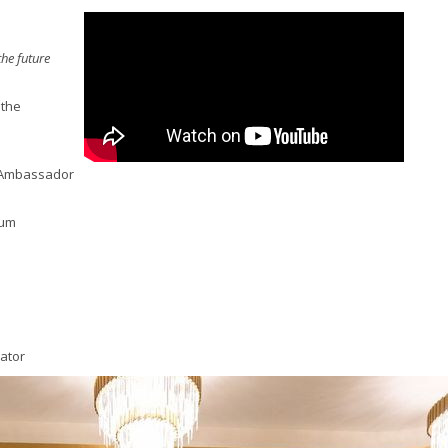
the future
 the
- Ambassador
rum
nator