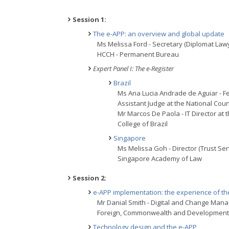
Session 1:
The e-APP: an overview and global update
Ms Melissa Ford - Secretary (Diplomat Law
HCCH - Permanent Bureau
Expert Panel I: The e-Register
Brazil
Ms Ana Lucia Andrade de Aguiar - Fe
Assistant Judge at the National Counc
Mr Marcos De Paola - IT Director at t
College of Brazil
Singapore
Ms Melissa Goh - Director (Trust Ser
Singapore Academy of Law
Session 2:
e-APP implementation: the experience of th
Mr Danial Smith - Digital and Change Man
Foreign, Commonwealth and Development 
Technology design and the e-APP