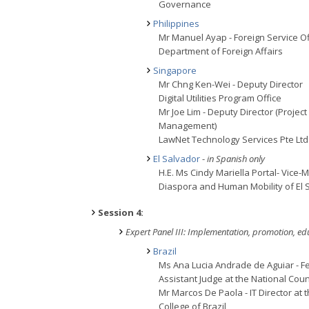
Governance
Philippines
Mr Manuel Ayap - Foreign Service Of
Department of Foreign Affairs
Singapore
Mr Chng Ken-Wei - Deputy Director
Digital Utilities Program Office
Mr Joe Lim - Deputy Director (Project
Management)
LawNet Technology Services Pte Ltd
El Salvador
-
in Spanish only
H.E. Ms Cindy Mariella Portal- Vice-M
Diaspora and Human Mobility of El 
Session 4:
Expert Panel III: Implementation, promotion, ed
Brazil
Ms Ana Lucia Andrade de Aguiar - Fe
Assistant Judge at the National Counc
Mr Marcos De Paola - IT Director at t
College of Brazil