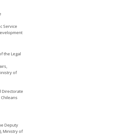
e
ic Service
 Development
of the Legal
irs,
nistry of
 Directorate
d Chileans
 the Deputy
, Ministry of