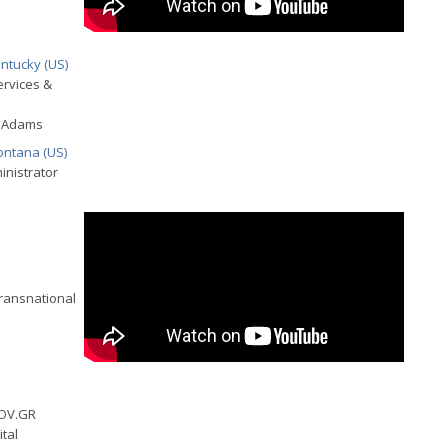
ntucky (US)
ervices &
. Adams
ontana (US)
inistrator
Transnational
GOV.GR
ital