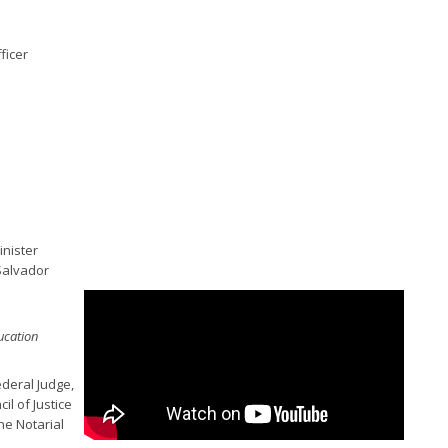
ficer
inister
Salvador
ucation
deral Judge,
il of Justice
he Notarial