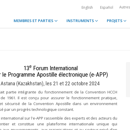
Autre
English
Español
MEMBRES ET PARTIES
INSTRUMENTS
PROJETS
e
13
Forum International
r le Programme Apostille électronique (e-APP)
Astana (Kazakhstan), les 21 et 22 octobre 2024
fait partie intégrante du fonctionnement de la Convention HCCH
e de 1961. Il est conçu pour assurer le fonctionnement pratique,
 et sécurisé de la Convention Apostille dans un environnement
sé par un progrès technologique constant.
international sur l'e-APP rassemble des experts et des acteurs du
tier et constitue une plateforme internationale unique qui
a aux gouvernements, aux organisations et au secteur privé d’en