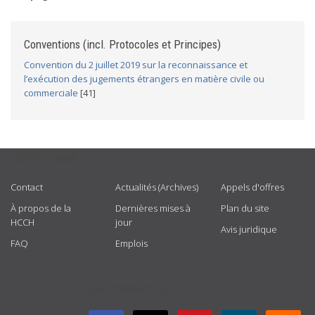
Conventions (incl. Protocoles et Principes)
Convention du 2 juillet 2019 sur la reconnaissance et
l’exécution des jugements étrangers en matière civile ou
commerciale
[41]
USEFUL LINKS
Contact
Actualités (Archives)
Appels d'offres
À propos de la
Dernières mises à
Plan du site
HCCH
jour
Avis juridique
FAQ
Emplois
GET CONNECTED