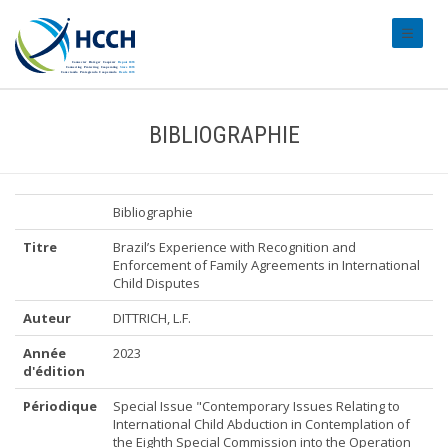
#transl
BIBLIOGRAPHIE
Bibliographie
Titre
Brazil’s Experience with Recognition and
Enforcement of Family Agreements in International
Child Disputes
Auteur
DITTRICH, L.F.
Année
2023
d'édition
Périodique
Special Issue "Contemporary Issues Relating to
International Child Abduction in Contemplation of
the Eighth Special Commission into the Operation