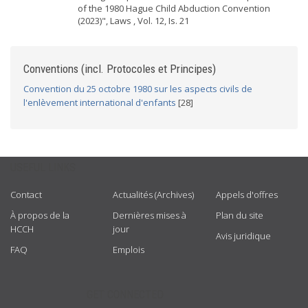
of the 1980 Hague Child Abduction Convention
(2023)", Laws , Vol. 12, Is. 21
Conventions (incl. Protocoles et Principes)
Convention du 25 octobre 1980 sur les aspects civils de
l'enlèvement international d'enfants
[28]
USEFUL LINKS
Contact
Actualités (Archives)
Appels d'offres
À propos de la
Dernières mises à
Plan du site
HCCH
jour
Avis juridique
FAQ
Emplois
GET CONNECTED