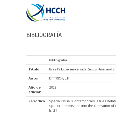
BIBLIOGRAFÍA
Bibliografía
Título
Brazil’s Experience with Recognition and E
Autor
DITTRICH, L.F.
Año de
2023
edición
Periódico
Special Issue "Contemporary Issues Relatin
Special Commission into the Operation of t
Is. 21