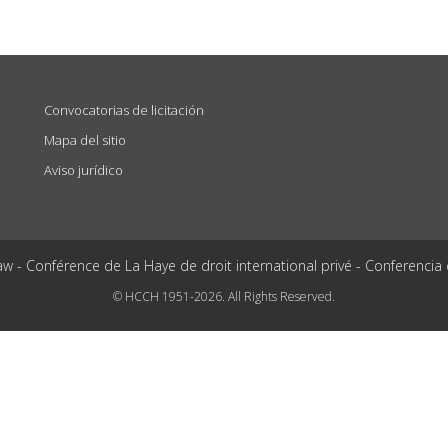
Convocatorias de licitación
Mapa del sitio
Aviso jurídico
aw - Conférence de La Haye de droit international privé - Conferencia
© HCCH 1951-2026. All Rights Reserved.