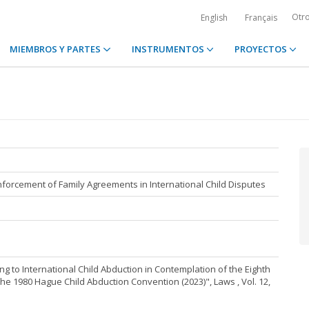
Otr
English
Français
MIEMBROS Y PARTES
INSTRUMENTOS
PROYECTOS
nforcement of Family Agreements in International Child Disputes
g to International Child Abduction in Contemplation of the Eighth
he 1980 Hague Child Abduction Convention (2023)", Laws , Vol. 12,