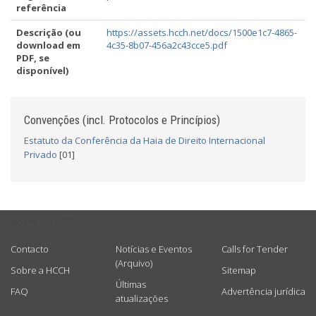
referência
Descrição (ou
https://assets.hcch.net/docs/1500e1c7-4865-
download em
4c35-8b07-456a2c43cce5.pdf
PDF, se
disponível)
Convenções (incl. Protocolos e Princípios)
Estatuto da Conferência da Haia de Direito Internacional
Privado
[01]
USEFUL LINKS
Contacto
Notícias e Eventos
Calls for Tender
(Arquivo)
Sobre a HCCH
Sitemap
Últimas
FAQ
Advertência jurídica
atualizações