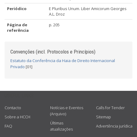
Periódico
E Pluribus Unum. Liber Amicorum Georges
A.L. Droz
Página de
p. 205
referência
Convenções (incl. Protocolos e Princípios)
Estatuto da Conferência da Haia de Direito Internacional
Privado
[01]
USEFUL LINKS
Contacto
Notícias e Eventos
Calls for Tender
(Arquivo)
Sobre a HCCH
Sitemap
Últimas
FAQ
Advertência jurídica
atualizações