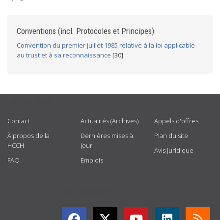
Conventions (incl. Protocoles et Principes)
Convention du premier juillet 1985 relative à la loi applicable
au trust et à sa reconnaissance
[30]
USEFUL LINKS
Contact
Actualités (Archives)
Appels d'offres
À propos de la
Dernières mises à
Plan du site
HCCH
jour
Avis juridique
FAQ
Emplois
GET CONNECTED