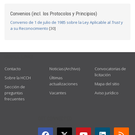
Convenios (incl. los Protocolos y Principios)
Convenio de 1 de julio de 1985 sobre la Ley Aplicable al
Trust
y
a su Reconocimiento
[30]
USEFUL LINKS
Contacto
Noticias (Archivo)
Convocatorias de
licitación
Sobre la HCCH
Últimas
actualizaciones
Mapa del sitio
Sección de
preguntas
Vacantes
Aviso jurídico
frecuentes
GET CONNECTED