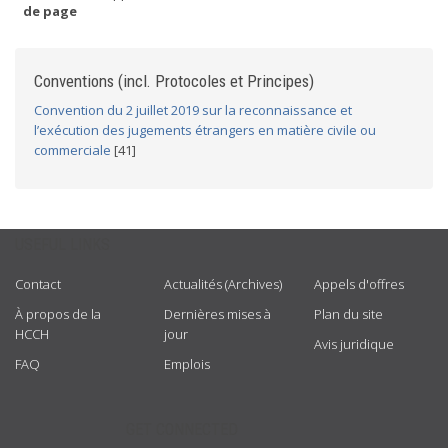
de page
Conventions (incl. Protocoles et Principes)
Convention du 2 juillet 2019 sur la reconnaissance et
l’exécution des jugements étrangers en matière civile ou
commerciale
[41]
USEFUL LINKS
Contact
Actualités (Archives)
Appels d'offres
À propos de la
Dernières mises à
Plan du site
HCCH
jour
Avis juridique
FAQ
Emplois
GET CONNECTED