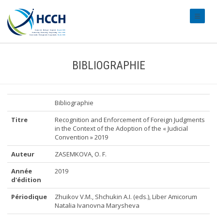
#transl
BIBLIOGRAPHIE
Bibliographie
Titre
Recognition and Enforcement of Foreign Judgments
in the Context of the Adoption of the « Judicial
Convention » 2019
Auteur
ZASEMKOVA, O. F.
Année
2019
d'édition
Périodique
Zhuikov V.M., Shchukin A.I. (eds.), Liber Amicorum
Natalia Ivanovna Marysheva