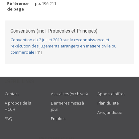
Référence
pp. 196-211
de page
Conventions (incl. Protocoles et Principes)
Convention du 2 juillet 2019 sur la reconnaissance et
l’exécution des jugements étrangers en matière civile ou
commerciale
[41]
USEFUL LINKS
Contact
Actualités (Archives)
Appels d'offres
À propos de la
Dernières mises à
Plan du site
HCCH
jour
Avis juridique
FAQ
Emplois
GET CONNECTED