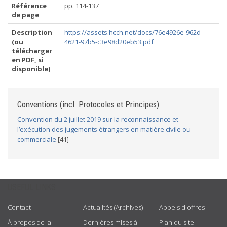
Référence
pp. 114-137
de page
Description
https://assets.hcch.net/docs/76e4926e-962d-
(ou
4621-97b5-c3e98d20eb53.pdf
télécharger
en PDF, si
disponible)
Conventions (incl. Protocoles et Principes)
Convention du 2 juillet 2019 sur la reconnaissance et
l’exécution des jugements étrangers en matière civile ou
commerciale
[41]
USEFUL LINKS
Contact
Actualités (Archives)
Appels d'offres
À propos de la
Dernières mises à
Plan du site