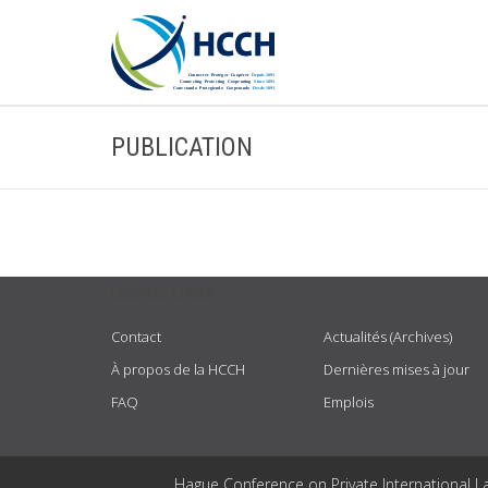
PUBLICATION
USEFUL LINKS
Contact
Actualités (Archives)
À propos de la HCCH
Dernières mises à jour
FAQ
Emplois
Hague Conference on Private International L