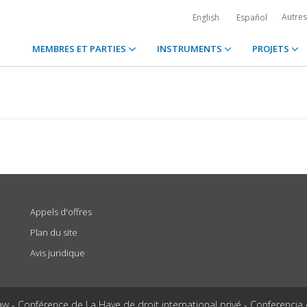
Autre
English
Español
MEMBRES ET PARTIES
INSTRUMENTS
PROJETS
Appels d'offres
Plan du site
Avis juridique
aw - Conférence de La Haye de droit international privé - Conferencia