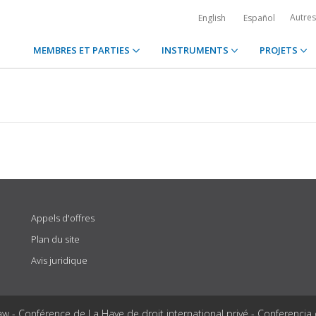
Autre
English
Español
MEMBRES ET PARTIES
INSTRUMENTS
PROJETS
Appels d'offres
Plan du site
Avis juridique
aw - Conférence de La Haye de droit international privé - Conferencia