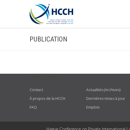
PUBLICATION
USEFUL LINKS
Contact
Actualités (Archives)
À propos de la HCCH
Dernières mises à jour
FAQ
Emplois
Hague Conference on Private International L