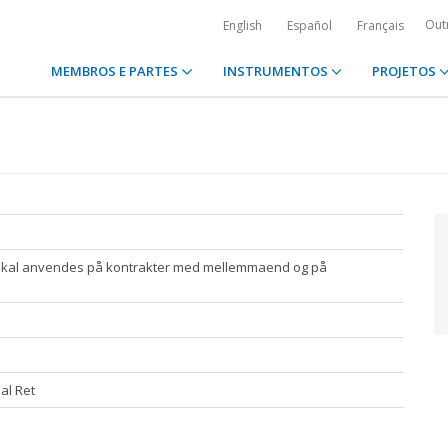
Out
English
Español
Français
MEMBROS E PARTES
INSTRUMENTOS
PROJETOS
r skal anvendes på kontrakter med mellemmaend og på
nal Ret