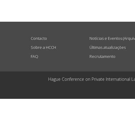
USEFUL LINKS
Contacto
Notícias e Eventos (Arqui
Sobre a HCCH
Últimas atualizações
FAQ
Recrutamento
Hague Conference on Private International L