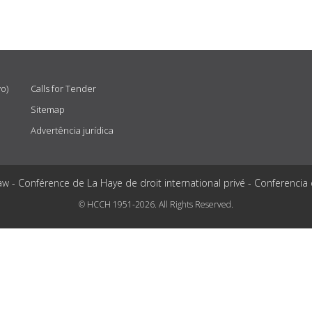
vo)
Calls for Tender
Sitemap
Advertência jurídica
aw - Conférence de La Haye de droit international privé - Conferencia
© HCCH 1951-2026. All Rights Reserved.