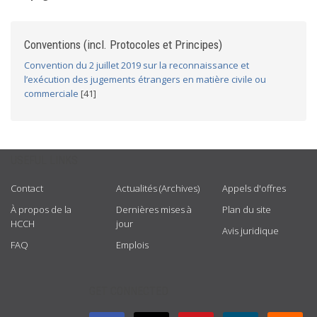
Conventions (incl. Protocoles et Principes)
Convention du 2 juillet 2019 sur la reconnaissance et
l’exécution des jugements étrangers en matière civile ou
commerciale
[41]
USEFUL LINKS
Contact
Actualités (Archives)
Appels d'offres
À propos de la
Dernières mises à
Plan du site
HCCH
jour
Avis juridique
FAQ
Emplois
GET CONNECTED