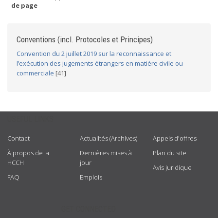
de page
Conventions (incl. Protocoles et Principes)
Convention du 2 juillet 2019 sur la reconnaissance et
l’exécution des jugements étrangers en matière civile ou
commerciale
[41]
USEFUL LINKS
Contact
Actualités (Archives)
Appels d'offres
À propos de la
Dernières mises à
Plan du site
HCCH
jour
Avis juridique
FAQ
Emplois
GET CONNECTED