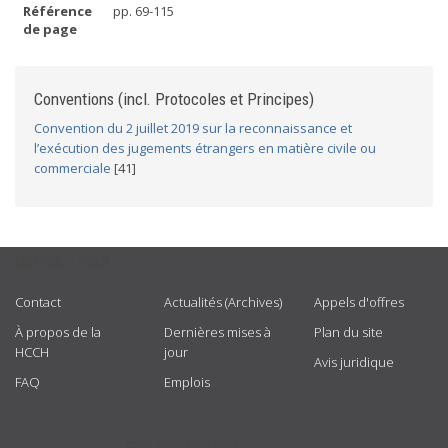
Référence
pp. 69-115
de page
Conventions (incl. Protocoles et Principes)
Convention du 2 juillet 2019 sur la reconnaissance et
l’exécution des jugements étrangers en matière civile ou
commerciale
[41]
USEFUL LINKS
Contact
Actualités (Archives)
Appels d'offres
À propos de la
Dernières mises à
Plan du site
HCCH
jour
Avis juridique
FAQ
Emplois
GET CONNECTED