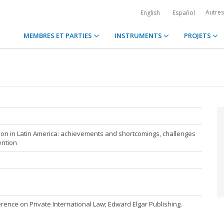
Autre
English
Español
MEMBRES ET PARTIES
INSTRUMENTS
PROJETS
ction in Latin America: achievements and shortcomings, challenges
ention
ence on Private International Law; Edward Elgar Publishing.