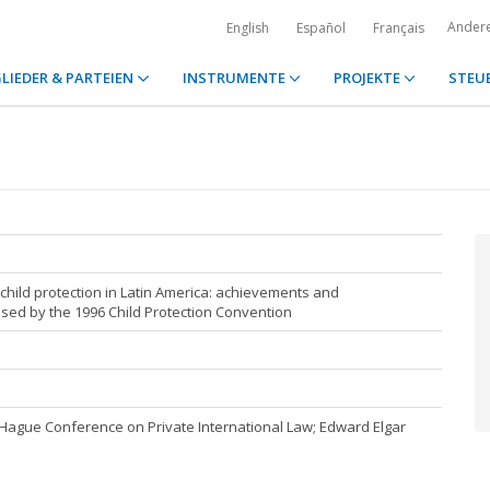
Ander
English
Español
Français
LIEDER & PARTEIEN
INSTRUMENTE
PROJEKTE
STEU
 child protection in Latin America: achievements and
sed by the 1996 Child Protection Convention
Hague Conference on Private International Law; Edward Elgar