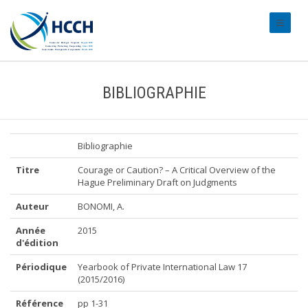
#transl
BIBLIOGRAPHIE
Bibliographie
Titre
Courage or Caution? – A Critical Overview of the
Hague Preliminary Draft on Judgments
Auteur
BONOMI, A.
Année
2015
d'édition
Périodique
Yearbook of Private International Law 17
(2015/2016)
Référence
pp 1-31