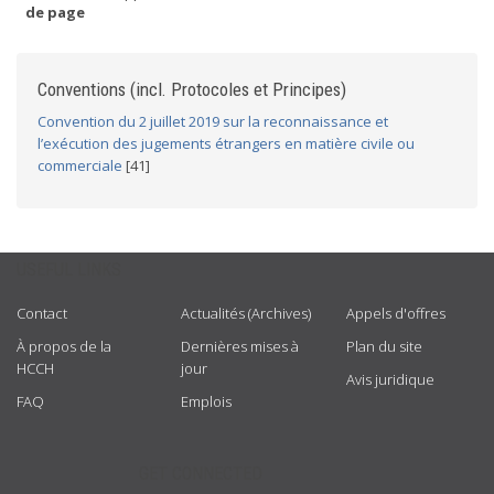
de page
Conventions (incl. Protocoles et Principes)
Convention du 2 juillet 2019 sur la reconnaissance et
l’exécution des jugements étrangers en matière civile ou
commerciale
[41]
USEFUL LINKS
Contact
Actualités (Archives)
Appels d'offres
À propos de la
Dernières mises à
Plan du site
HCCH
jour
Avis juridique
FAQ
Emplois
GET CONNECTED