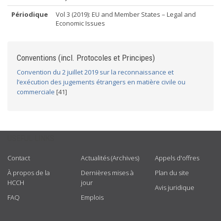
Périodique
Vol 3 (2019): EU and Member States – Legal and
Economic Issues
Conventions (incl. Protocoles et Principes)
Convention du 2 juillet 2019 sur la reconnaissance et
l’exécution des jugements étrangers en matière civile ou
commerciale
[41]
USEFUL LINKS
Contact
Actualités (Archives)
Appels d'offres
À propos de la
Dernières mises à
Plan du site
HCCH
jour
Avis juridique
FAQ
Emplois