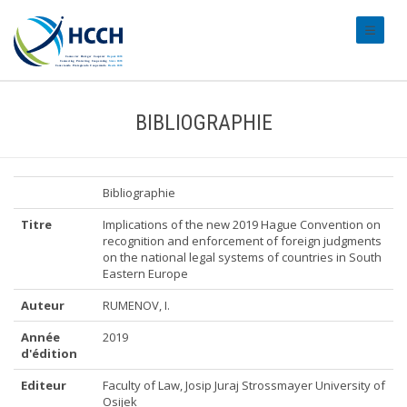
#transl
BIBLIOGRAPHIE
Bibliographie
Titre
Implications of the new 2019 Hague Convention on
recognition and enforcement of foreign judgments
on the national legal systems of countries in South
Eastern Europe
Auteur
RUMENOV, I.
Année
2019
d'édition
Editeur
Faculty of Law, Josip Juraj Strossmayer University of
Osijek