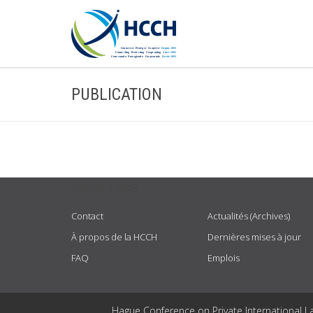
PUBLICATION
USEFUL LINKS
Contact
Actualités (Archives)
À propos de la HCCH
Dernières mises à jour
FAQ
Emplois
Hague Conference on Private International L