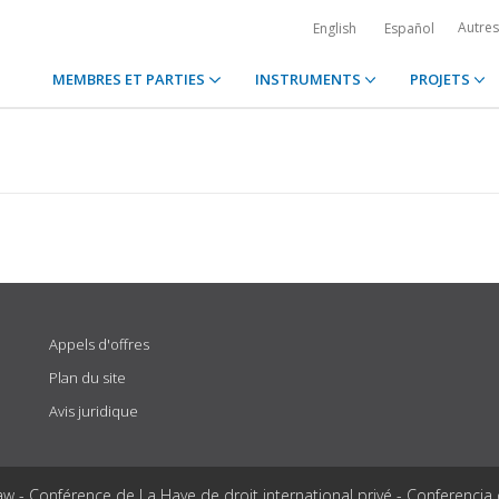
Autre
English
Español
MEMBRES ET PARTIES
INSTRUMENTS
PROJETS
Appels d'offres
Plan du site
Avis juridique
aw - Conférence de La Haye de droit international privé - Conferencia